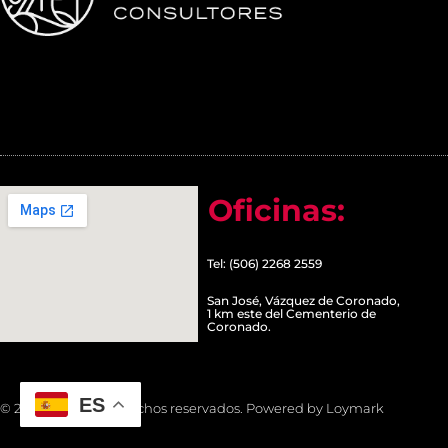
Oficinas:
Tel: (506) 2268 2559
San José, Vázquez de Coronado,
1 km este del Cementerio de
Coronado.
ES
© 2022 Todos los derechos reservados. Powered by Loymark