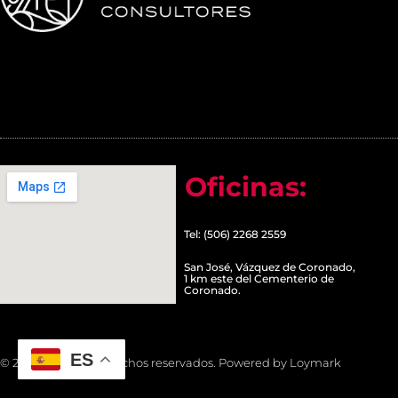
Oficinas:
Tel: (506) 2268 2559
San José, Vázquez de Coronado,
1 km este del Cementerio de
Coronado.
ES
© 2022 Todos los derechos reservados. Powered by Loymark