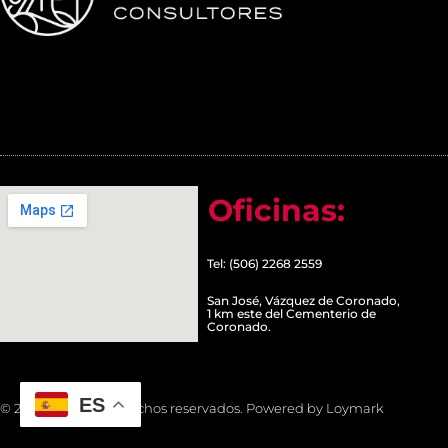
Oficinas:
Tel: (506) 2268 2559
San José, Vázquez de Coronado,
1 km este del Cementerio de
Coronado.
ES
© 2022 Todos los derechos reservados. Powered by Loymark