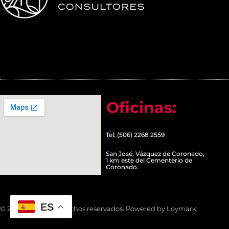
Oficinas:
Tel: (506) 2268 2559
San José, Vázquez de Coronado,
1 km este del Cementerio de
Coronado.
ES
© 2022 Todos los derechos reservados. Powered by Loymark