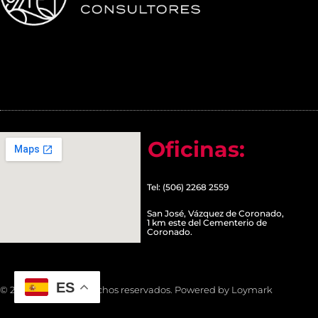
Oficinas:
Tel: (506) 2268 2559
San José, Vázquez de Coronado,
1 km este del Cementerio de
Coronado.
ES
© 2022 Todos los derechos reservados. Powered by Loymark