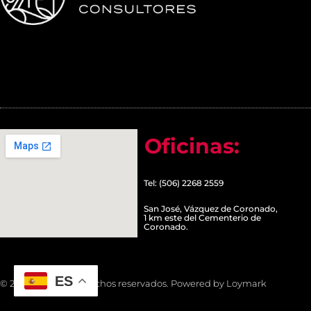
Oficinas:
Tel: (506) 2268 2559
San José, Vázquez de Coronado,
1 km este del Cementerio de
Coronado.
ES
© 2022 Todos los derechos reservados. Powered by Loymark