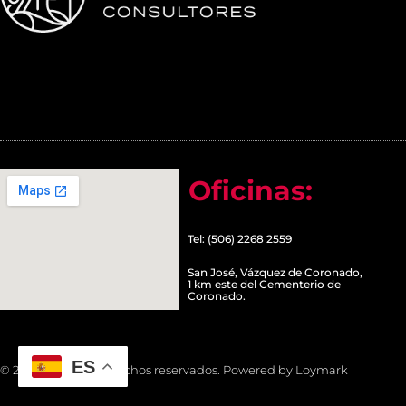
Oficinas:
Tel: (506) 2268 2559
San José, Vázquez de Coronado,
1 km este del Cementerio de
Coronado.
ES
© 2022 Todos los derechos reservados. Powered by Loymark