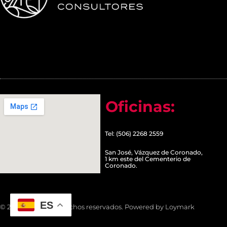
Oficinas:
Tel: (506) 2268 2559
San José, Vázquez de Coronado,
1 km este del Cementerio de
Coronado.
ES
© 2022 Todos los derechos reservados. Powered by Loymark