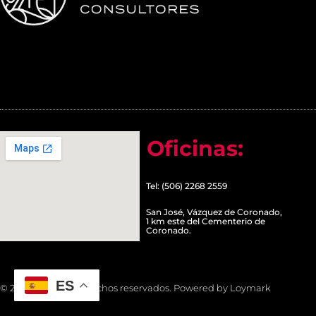
Oficinas:
Tel: (506) 2268 2559
San José, Vázquez de Coronado,
1 km este del Cementerio de
Coronado.
ES
© 2022 Todos los derechos reservados. Powered by Loymark