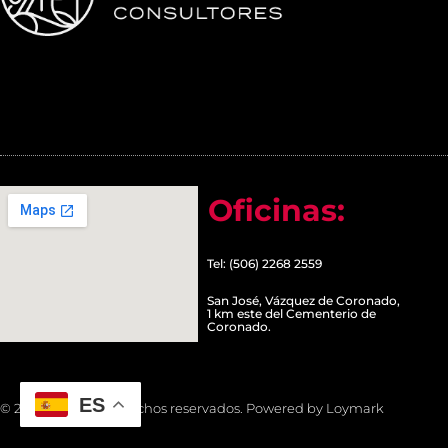
Oficinas:
Tel: (506) 2268 2559
San José, Vázquez de Coronado,
1 km este del Cementerio de
Coronado.
ES
© 2022 Todos los derechos reservados. Powered by Loymark