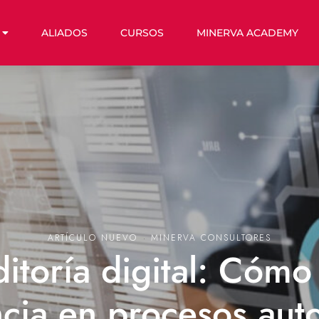
ALIADOS
CURSOS
MINERVA ACADEMY
ARTÍCULO NUEVO
·
MINERVA CONSULTORES
ditoría digital: Cómo
ncia en procesos aut